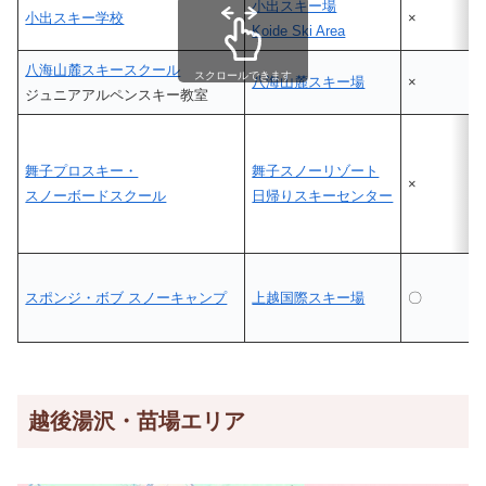
小出スキー場
小出スキー学校
×
Koide Ski Area
八海山麓スキースクール
スクロールできます
八海山麓スキー場
×
ジュニアアルペンスキー教室
舞子プロスキー・
舞子スノーリゾート
×
スノーボードスクール
日帰りスキーセンター
スポンジ・ボブ スノーキャンプ
上越国際スキー場
〇
越後湯沢・苗場エリア