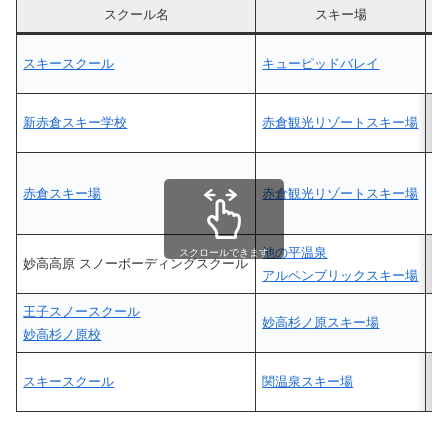
スクール名
スキー場
ホ
スキースクール
キューピッドバレイ
×
新赤倉スキー学校
赤倉観光リゾートスキー場
○
赤倉スキー場
赤倉観光リゾートスキー場
○
池の平温泉
スクロールできます
妙高高原 スノーボーディングスクール
○
アルペンブリックスキー場
王子スノースクール
妙高杉ノ原スキー場
×
妙高杉ノ原校
スキースクール
関温泉スキー場
×