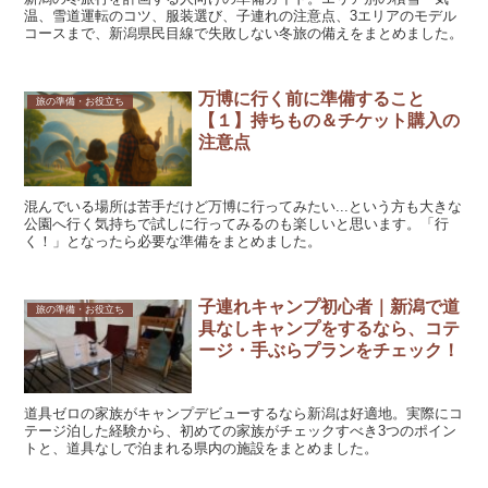
温、雪道運転のコツ、服装選び、子連れの注意点、3エリアのモデル
コースまで、新潟県民目線で失敗しない冬旅の備えをまとめました。
万博に行く前に準備すること
旅の準備・お役立ち
【１】持ちもの＆チケット購入の
注意点
混んでいる場所は苦手だけど万博に行ってみたい...という方も大きな
公園へ行く気持ちで試しに行ってみるのも楽しいと思います。「行
く！」となったら必要な準備をまとめました。
子連れキャンプ初心者｜新潟で道
旅の準備・お役立ち
具なしキャンプをするなら、コテ
ージ・手ぶらプランをチェック！
道具ゼロの家族がキャンプデビューするなら新潟は好適地。実際にコ
テージ泊した経験から、初めての家族がチェックすべき3つのポイン
トと、道具なしで泊まれる県内の施設をまとめました。