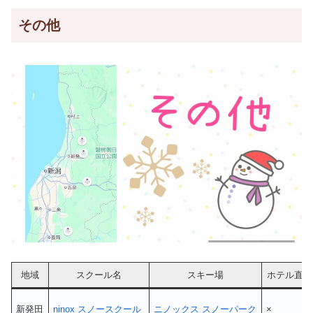
その他
地域
スクール名
スキー場
ホテル直結
新発田
ninox スノースクール
ニノックス スノーパーク
×