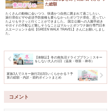
た総額
たくさんの動物に会いつつ、快適かつ自然に囲まれて過ごしたい。
旅行滞在ビザや必須予防接種も要らなかったボツワナ滞在、思ってい
たよりもサクッと行くことができました。 国立公園への入園手続き
やガイドの手配など難しそうなことはマルッとボツワナ旅行専門日本
人エージェント会社【GREEN WALK TRAVEL】さんにお願いしまし
た。
【体験記】冬の南魚沼ドライブプラン｜スキー
をしない大人の1日（温泉・喫茶・禅寺）
家族3人でスキー旅行2泊3日いくらかかる？予
算の総額・内訳・節約ポイントまとめ
コメント