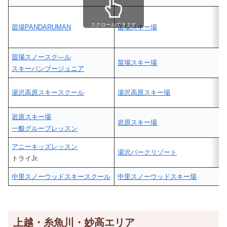
スクロールできます
苗場PANDARUMAN
苗場スキー場
苗場スノースク―ル
苗場スキー場
スキーバンブージュニア
湯沢高原スキースクール
湯沢高原スキー場
岩原スキー場
岩原スキー場
一般グループレッスン
アニーキッズレッスン
湯沢パークリゾート
トライJr.
中里スノーウッドスキースクール
中里スノーウッドスキー場
上越・糸魚川・妙高エリア