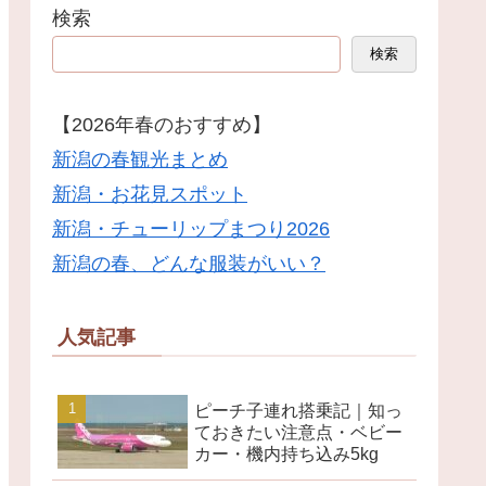
検索
検索
【2026年春のおすすめ】
新潟の春観光まとめ
新潟・お花見スポット
新潟・チューリップまつり2026
新潟の春、どんな服装がいい？
人気記事
ピーチ子連れ搭乗記｜知っ
ておきたい注意点・ベビー
カー・機内持ち込み5kg